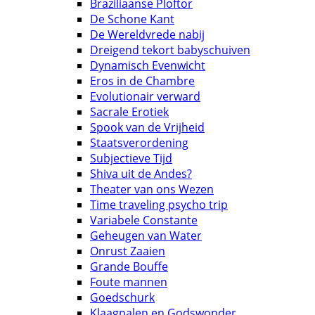
Braziliaanse Ploftor
De Schone Kant
De Wereldvrede nabij
Dreigend tekort babyschuiven
Dynamisch Evenwicht
Eros in de Chambre
Evolutionair verward
Sacrale Erotiek
Spook van de Vrijheid
Staatsverordening
Subjectieve Tijd
Shiva uit de Andes?
Theater van ons Wezen
Time traveling psycho trip
Variabele Constante
Geheugen van Water
Onrust Zaaien
Grande Bouffe
Foute mannen
Goedschurk
Klaagpalen en Godswonder