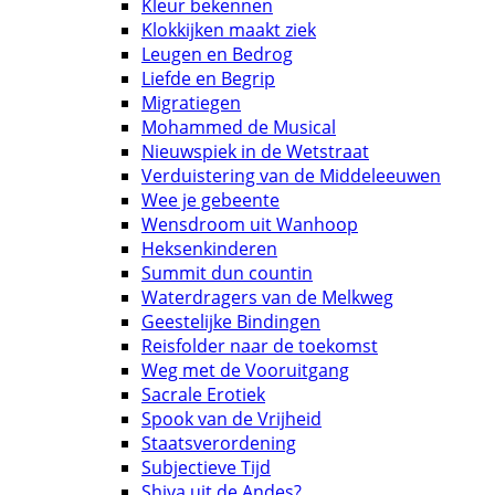
Kleur bekennen
Klokkijken maakt ziek
Leugen en Bedrog
Liefde en Begrip
Migratiegen
Mohammed de Musical
Nieuwspiek in de Wetstraat
Verduistering van de Middeleeuwen
Wee je gebeente
Wensdroom uit Wanhoop
Heksenkinderen
Summit dun countin
Waterdragers van de Melkweg
Geestelijke Bindingen
Reisfolder naar de toekomst
Weg met de Vooruitgang
Sacrale Erotiek
Spook van de Vrijheid
Staatsverordening
Subjectieve Tijd
Shiva uit de Andes?