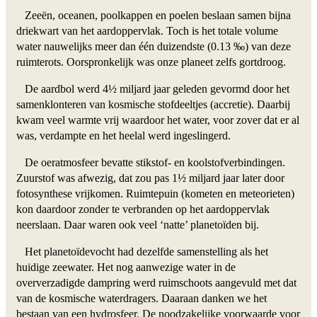
Zeeën, oceanen, poolkappen en poelen beslaan samen bijna
driekwart van het aardoppervlak. Toch is het totale volume
water nauwelijks meer dan één duizendste (0.13 ‰) van deze
ruimterots. Oorspronkelijk was onze planeet zelfs gortdroog.
De aardbol werd 4½ miljard jaar geleden gevormd door het
samenklonteren van kosmische stofdeeltjes (accretie). Daarbij
kwam veel warmte vrij waardoor het water, voor zover dat er al
was, verdampte en het heelal werd ingeslingerd.
De oeratmosfeer bevatte stikstof- en koolstofverbindingen.
Zuurstof was afwezig, dat zou pas 1½ miljard jaar later door
fotosynthese vrijkomen. Ruimtepuin (kometen en meteorieten)
kon daardoor zonder te verbranden op het aardoppervlak
neerslaan. Daar waren ook veel ‘natte’ planetoïden bij.
Het planetoïdevocht had dezelfde samenstelling als het
huidige zeewater. Het nog aanwezige water in de
oververzadigde dampring werd ruimschoots aangevuld met dat
van de kosmische waterdragers. Daaraan danken we het
bestaan van een hydrosfeer. De noodzakelijke voorwaarde voor