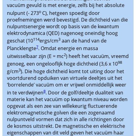
vacuüm gevuld is met energie, zelfs bij het absolute
o
nulpunt (- 273
C), hetgeen spoedig door
proefnemingen werd bevestigd. De dichtheid van die
nulpuntsenergie wordt op basis van de kwantum
elektrodynamica (QED) nagenoeg oneindig hoog
114
3
geschat (10
ergs/cm
aan de hand van de
7
Plancklengte
. Omdat energie en massa
2
uitwisselbaar zijn (E = mc
) heeft het vacuüm, vreemd
98
genoeg, een ongelooflijk hoge dichtheid (3,6 x 10
3
g/cm
). Die hoge dichtheid komt tot uiting door het
voortdurend opduiken van virtuele deeltjes uit het
‘borrelende’ vacuüm om er vrijwel onmiddellijk weer
8
in te verdwijnen
. Door de golf/deeltje dualiteit van
materie kan het vacuüm op kwantum niveau worden
opgevat als een zee van willekeurig fluctuerende
elektromagnetische golven die een zogenaamd
nulpuntveld vormen dat zich in alle richtingen door
de kosmos uitstrekt. De magnetische en elektrische
eigenschappen van dit veld geven het vacuüm haar