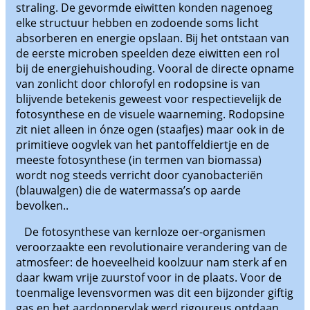
straling. De gevormde eiwitten konden nagenoeg
elke structuur hebben en zodoende soms licht
absorberen en energie opslaan. Bij het ontstaan van
de eerste microben speelden deze eiwitten een rol
bij de energiehuishouding. Vooral de directe opname
van zonlicht door chlorofyl en rodopsine is van
blijvende betekenis geweest voor respectievelijk de
fotosynthese en de visuele waarneming. Rodopsine
zit niet alleen in ónze ogen (staafjes) maar ook in de
primitieve oogvlek van het pantoffeldiertje en de
meeste fotosynthese (in termen van biomassa)
wordt nog steeds verricht door cyanobacteriën
(blauwalgen) die de watermassa’s op aarde
bevolken..
De fotosynthese van kernloze oer-organismen
veroorzaakte een revolutionaire verandering van de
atmosfeer: de hoeveelheid koolzuur nam sterk af en
daar kwam vrije zuurstof voor in de plaats. Voor de
toenmalige levensvormen was dit een bijzonder giftig
gas en het aardoppervlak werd rigoureus ontdaan