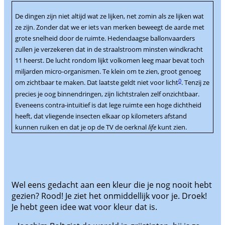
De dingen zijn niet altijd wat ze lijken, net zomin als ze lijken wat
ze zijn. Zonder dat we er iets van merken beweegt de aarde met
grote snelheid door de ruimte. Hedendaagse ballonvaarders
zullen je verzekeren dat in de straalstroom minsten windkracht
11 heerst. De lucht rondom lijkt volkomen leeg maar bevat toch
miljarden micro-organismen. Te klein om te zien, groot genoeg
0
om zichtbaar te maken. Dat laatste geldt niet voor licht
. Tenzij ze
precies je oog binnendringen, zijn lichtstralen zelf onzichtbaar.
Eveneens contra-intuïtief is dat lege ruimte een hoge dichtheid
heeft, dat vliegende insecten elkaar op kilometers afstand
kunnen ruiken en dat je op de TV de oerknal
life
kunt zien.
Wel eens gedacht aan een kleur die je nog nooit hebt
gezien? Rood! Je ziet het onmiddellijk voor je. Droek!
Je hebt geen idee wat voor kleur dat is.