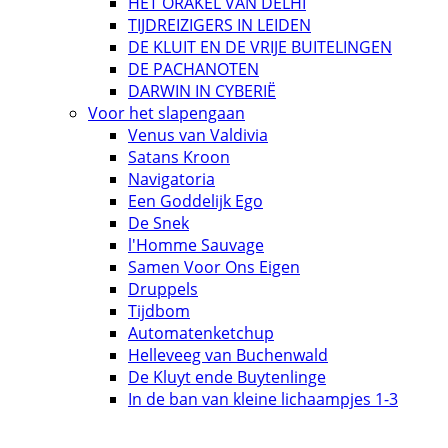
HET ORAKEL VAN DELHI
TIJDREIZIGERS IN LEIDEN
DE KLUIT EN DE VRIJE BUITELINGEN
DE PACHANOTEN
DARWIN IN CYBERIË
Voor het slapengaan
Venus van Valdivia
Satans Kroon
Navigatoria
Een Goddelijk Ego
De Snek
l'Homme Sauvage
Samen Voor Ons Eigen
Druppels
Tijdbom
Automatenketchup
Helleveeg van Buchenwald
De Kluyt ende Buytenlinge
In de ban van kleine lichaampjes 1-3