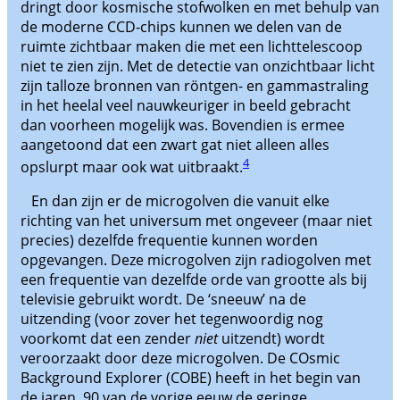
dringt door kosmische stofwolken en met behulp van
de moderne CCD-chips kunnen we delen van de
ruimte zichtbaar maken die met een lichttelescoop
niet te zien zijn. Met de detectie van onzichtbaar licht
zijn talloze bronnen van röntgen- en gammastraling
in het heelal veel nauwkeuriger in beeld gebracht
dan voorheen mogelijk was. Bovendien is ermee
aangetoond dat een zwart gat niet alleen alles
4
opslurpt maar ook wat uitbraakt.
En dan zijn er de microgolven die vanuit elke
richting van het universum met ongeveer (maar niet
precies) dezelfde frequentie kunnen worden
opgevangen. Deze microgolven zijn radiogolven met
een frequentie van dezelfde orde van grootte als bij
televisie gebruikt wordt. De ‘sneeuw’ na de
uitzending (voor zover het tegenwoordig nog
voorkomt dat een zender
niet
uitzendt) wordt
veroorzaakt door deze microgolven. De COsmic
Background Explorer (COBE) heeft in het begin van
de jaren 90 van de vorige eeuw de geringe