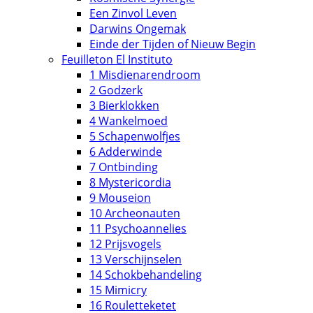
Een Zinvol Leven
Darwins Ongemak
Einde der Tijden of Nieuw Begin
Feuilleton El Instituto
1 Misdienarendroom
2 Godzerk
3 Bierklokken
4 Wankelmoed
5 Schapenwolfjes
6 Adderwinde
7 Ontbinding
8 Mystericordia
9 Mouseion
10 Archeonauten
11 Psychoannelies
12 Prijsvogels
13 Verschijnselen
14 Schokbehandeling
15 Mimicry
16 Rouletteketet