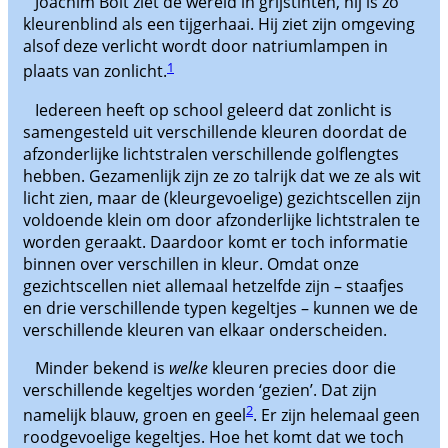
Joachim Bolt ziet de wereld in grijstinten, hij is zo
kleurenblind als een tijgerhaai. Hij ziet zijn omgeving
alsof deze verlicht wordt door natriumlampen in
1
plaats van zonlicht.
Iedereen heeft op school geleerd dat zonlicht is
samengesteld uit verschillende kleuren doordat de
afzonderlijke lichtstralen verschillende golflengtes
hebben. Gezamenlijk zijn ze zo talrijk dat we ze als wit
licht zien, maar de (kleurgevoelige) gezichtscellen zijn
voldoende klein om door afzonderlijke lichtstralen te
worden geraakt. Daardoor komt er toch informatie
binnen over verschillen in kleur. Omdat onze
gezichtscellen niet allemaal hetzelfde zijn – staafjes
en drie verschillende typen kegeltjes – kunnen we de
verschillende kleuren van elkaar onderscheiden.
Minder bekend is
welke
kleuren precies door die
verschillende kegeltjes worden ‘gezien’. Dat zijn
2
namelijk blauw, groen en geel
. Er zijn helemaal geen
roodgevoelige kegeltjes. Hoe het komt dat we toch