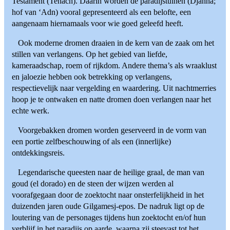
Testament (Tenach). Daarin worden de paradijstuinen (Djanna;
hof van ‘Adn) vooral gepresenteerd als een belofte, een
aangenaam hiernamaals voor wie goed geleefd heeft.
Ook moderne dromen draaien in de kern van de zaak om het
stillen van verlangens. Op het gebied van liefde,
kameraadschap, roem of rijkdom. Andere thema’s als wraaklust
en jaloezie hebben ook betrekking op verlangens,
respectievelijk naar vergelding en waardering. Uit nachtmerries
hoop je te ontwaken en natte dromen doen verlangen naar het
echte werk.
Voorgebakken dromen worden geserveerd in de vorm van
een portie zelfbeschouwing of als een (innerlijke)
ontdekkingsreis.
Legendarische queesten naar de heilige graal, de man van
goud (el dorado) en de steen der wijzen werden al
voorafgegaan door de zoektocht naar onsterfelijkheid in het
duizenden jaren oude Gilgamesj-epos. De nadruk ligt op de
loutering van de personages tijdens hun zoektocht en/of hun
verblijf in het paradijs op aarde, waarna zij steevast tot het