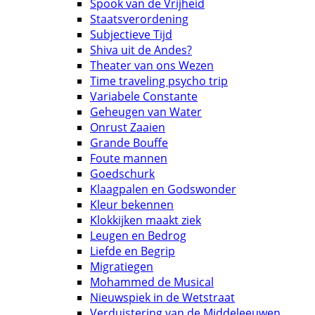
Spook van de Vrijheid
Staatsverordening
Subjectieve Tijd
Shiva uit de Andes?
Theater van ons Wezen
Time traveling psycho trip
Variabele Constante
Geheugen van Water
Onrust Zaaien
Grande Bouffe
Foute mannen
Goedschurk
Klaagpalen en Godswonder
Kleur bekennen
Klokkijken maakt ziek
Leugen en Bedrog
Liefde en Begrip
Migratiegen
Mohammed de Musical
Nieuwspiek in de Wetstraat
Verduistering van de Middeleeuwen