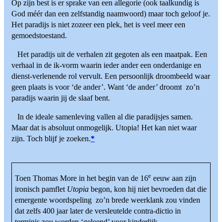
Op zijn best is er sprake van een allegorie (ook taalkundig is
God méér dan een zelfstandig naamwoord) maar toch geloof je.
Het paradijs is niet zozeer een plek, het is veel meer een
gemoedstoestand.
Het paradijs uit de verhalen zit gegoten als een maatpak. Een
verhaal in de ik-vorm waarin ieder ander een onderdanige en
dienst-verlenende rol vervult. Een persoonlijk droombeeld waar
geen plaats is voor ‘de ander’. Want ‘de ander’ droomt zo’n
paradijs waarin jij de slaaf bent.
In de ideale samenleving vallen al die paradijsjes samen.
Maar dat is absoluut onmogelijk. Utopia! Het kan niet waar
zijn. Toch blijf je zoeken.
*
e
Toen Thomas More in het begin van de 16
eeuw aan zijn
ironisch pamflet
Utopia
begon, kon hij niet bevroeden dat die
emergente woordspeling zo’n brede weerklank zou vinden
dat zelfs 400 jaar later de versleutelde contra-dictio in
terminis zou worden ‘geleend’ voor kinderlijk