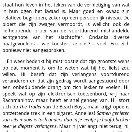
staat hun leven in
het
teken van de vernietiging van wat
in hun ogen
het
kwaad is. Maar goed en kwaad zijn
relatieve begrippen, zeker op een persoonlijk niveau. De
ploert die zijn zwager vermoordt, is wellicht ook de
liefhebbende broer van de voortdurend mishandelde
echtgenote van
het
slachtoffer. Ondanks diverse
haatgevoelens – wie koestert ze niet? – voelt Erik zich
opnieuw niet aangesproken.
En weer bedenkt hij mistroostig dat zijn grootste wens
op dat moment is om te weten wat hij het liefst zou
willen. Hij beseft dat zijn verlangens voortdurend
veranderen en dat zijn gedrag wordt aangestuurd door
een onbeduidende drang om zich lekker te voelen. Hij
speelt wat op zijn elektronisch toetsenbord, vrij naar
Rachmaninov, maar heeft er snel genoeg van. Hij stort
zich op
The Trader
van de Beach Boys, maar krijgt opeens
ontzettende trek in een sigaret. Annelies!
Samen genieten
van iets moois is toch anders dan in je eentje je hoofd breken
over je diepste verlangens
. Maar hij verlangt niet terug, hij