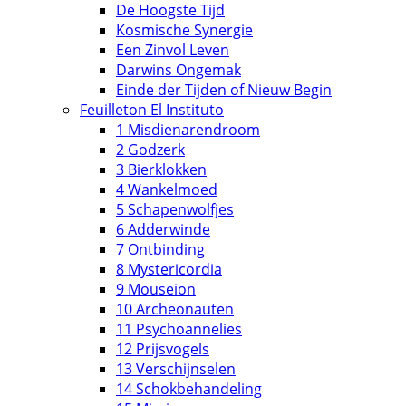
De Hoogste Tijd
Kosmische Synergie
Een Zinvol Leven
Darwins Ongemak
Einde der Tijden of Nieuw Begin
Feuilleton El Instituto
1 Misdienarendroom
2 Godzerk
3 Bierklokken
4 Wankelmoed
5 Schapenwolfjes
6 Adderwinde
7 Ontbinding
8 Mystericordia
9 Mouseion
10 Archeonauten
11 Psychoannelies
12 Prijsvogels
13 Verschijnselen
14 Schokbehandeling