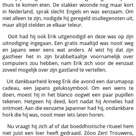
thuis te komen eten. De stakker woonde nog maar kort
in Nederland, sprak slecht Engels en was eenzaam. Om
niet alleen te zijn, nodigde hij geregeld studiegenoten uit,
maar altijd stelden ze elkaar teleur.
Ooit had hij ook Erik uitgenodigd en deze was op zijn
uitnodiging ingegaan. Een gratis maaltijd was nooit weg
en Japans weer eens wat anders. Al wist hij dat zijn
gastheer het in zijn brabbeltaaltje voornamelijk over
computers zou hebben, nam Erik zich voor de eenzaat
zoveel mogelijk over zijn gastland te vertellen.
Uit dankbaarheid kreeg Erik die avond een darumapop
cadeau, een Japans gelukssymbool. Om een wens te
doen, moest hij in het blanco oogwit een paar pupillen
tekenen. Hetgeen hij deed, kort nadat hij Annelies had
ontmoet. Aan die eenzame Japanner had hij, ondankbare
hork die hij was, nooit meer iets laten horen.
Nu vraagt hij zich af of dat boeddhistische ritueel hem
niet juist een loer heeft gedraaid. Zóoo Zen! Trouwens,