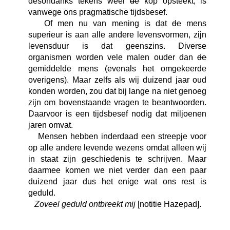
desondanks tekens weer
de
kop opsteekt, is
vanwege ons pragmatische tijdsbesef.
Of men nu van mening is dat
de
mens
superieur is aan alle andere levensvormen, zijn
levensduur is dat geenszins. Diverse
organismen worden vele malen ouder dan
de
gemiddelde mens (evenals
het
omgekeerde
overigens). Maar zelfs als wij duizend jaar oud
konden worden, zou dat bij lange na niet genoeg
zijn om bovenstaande vragen te beantwoorden.
Daarvoor is een tijdsbesef nodig dat miljoenen
jaren omvat.
Mensen hebben inderdaad een streepje voor
op alle andere levende wezens omdat alleen wij
in staat zijn geschiedenis te schrijven. Maar
daarmee komen we niet verder dan een paar
duizend jaar dus
het
enige wat ons rest is
geduld.
Zoveel geduld ontbreekt mij
[notitie Hazepad].