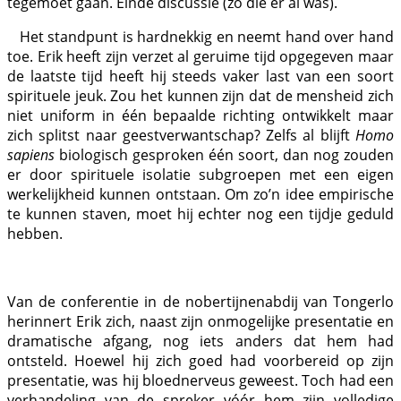
tegemoet gaan. Einde discussie (zo die er al was).
Het standpunt is hardnekkig en neemt hand over hand
toe. Erik heeft zijn verzet al geruime tijd opgegeven maar
de laatste tijd heeft hij steeds vaker last van een soort
spirituele jeuk. Zou het kunnen zijn dat de mensheid zich
niet uniform in één bepaalde richting ontwikkelt maar
zich splitst naar geestverwantschap? Zelfs al blijft
Homo
sapiens
biologisch gesproken één soort, dan nog zouden
er door spirituele isolatie subgroepen met een eigen
werkelijkheid kunnen ontstaan. Om zo’n idee empirische
te kunnen staven, moet hij echter nog een tijdje geduld
hebben.
Van de conferentie in de nobertijnenabdij van Tongerlo
herinnert Erik zich, naast zijn onmogelijke presentatie en
dramatische afgang, nog iets anders dat hem had
ontsteld. Hoewel hij zich goed had voorbereid op zijn
presentatie, was hij bloednerveus geweest. Toch had een
verhandeling van de spreker vóór hem zijn volledige