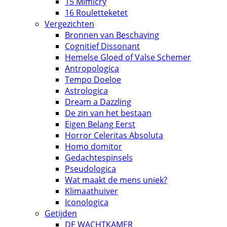
15 Mimicry
16 Rouletteketet
Vergezichten
Bronnen van Beschaving
Cognitief Dissonant
Hemelse Gloed of Valse Schemer
Antropologica
Tempo Doeloe
Astrologica
Dream a Dazzling
De zin van het bestaan
Eigen Belang Eerst
Horror Celeritas Absoluta
Homo domitor
Gedachtespinsels
Pseudologica
Wat maakt de mens uniek?
Klimaathuiver
Iconologica
Getijden
DE WACHTKAMER