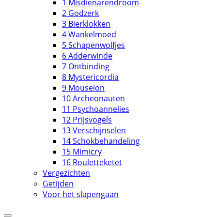
1 Misdienarendroom
2 Godzerk
3 Bierklokken
4 Wankelmoed
5 Schapenwolfjes
6 Adderwinde
7 Ontbinding
8 Mystericordia
9 Mouseion
10 Archeonauten
11 Psychoannelies
12 Prijsvogels
13 Verschijnselen
14 Schokbehandeling
15 Mimicry
16 Rouletteketet
Vergezichten
Getijden
Voor het slapengaan