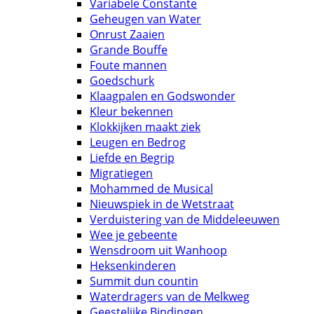
Variabele Constante
Geheugen van Water
Onrust Zaaien
Grande Bouffe
Foute mannen
Goedschurk
Klaagpalen en Godswonder
Kleur bekennen
Klokkijken maakt ziek
Leugen en Bedrog
Liefde en Begrip
Migratiegen
Mohammed de Musical
Nieuwspiek in de Wetstraat
Verduistering van de Middeleeuwen
Wee je gebeente
Wensdroom uit Wanhoop
Heksenkinderen
Summit dun countin
Waterdragers van de Melkweg
Geestelijke Bindingen