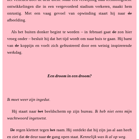
ontwikkelingen die in een vergevorderd stadium verkeren, maakt hem
onrustig. Met een vaag gevoel van opwinding staart hij naar
de
afbeelding.
Als het buiten donker begint te worden – in februari gaat
de
zon hier
vroeg onder – besluit hij dat het tijd wordt om naar huis te gaan. Hij barst
van
de
koppijn en voelt zich gefrustreerd door een weinig inspirerende
werkdag.
Een droom in een droom?
Ik moet weer zijn ingedut.
Hij staart naar
het
beeldscherm op zijn bureau.
Ik heb niet eens mijn
wachtwoord ingetoetst.
De
regen klettert tegen
het
raam. Hij ontdekt dat hij zijn jas al aan heeft
en ziet dat
de
deur naar
de
gang open staat.
Kennelijk was ik al op weg.