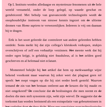
Op L Instituto worden alledaagse en mysterieuze fenomenen uit
de
hele
wereld verzameld, onder de loep gelegd, op waarde geschat en
gerubriceerd. Met behulp van geavanceerde technologieën wordt
de
onophoudelijke instroom van nieuwe kennis ingezet om
de
ultieme
dromen van
Homo sapiens
te verwezenlijken. Iedereen is vrij om daaraan
bij te dragen.
Erik is het soort geleerde dat controleert wat andere geleerden hebben
ontdekt. Soms merkt hij dat zijn collega’s kletskoek verkopen, stukjes
overschrijven of zelf een verhaaltje verzinnen.
Het
meeste werk dat hij
onder ogen krijgt, is gelukkig niet frauduleus, al is
het
zelden goed
geschreven en al helemaal niet eclatant.
Momenteel bekijkt hij
het
artikel dat hem op merkwaardige wijze
bekend voorkomt maar waarvan hij zeker weet dat plagiaat geen rol
speelt:
het
roept vragen op die hij niet eerder heeft gesteld.
Waarom
iemand
de
zin van
het
bestaan ontleent aan
de
keuzes die hij maakt en
niet omgekeerd?
De
conclusie dat
de
beslissingen die men neemt en
de
doelen die men stelt synoniem zijn, wekt zijn wrevel. De suggestie dat
de
toekomst kan worden herinnerd als een extrapolatie van gebeurtenissen in
het
verleden doet
de
deur dicht. Maar een verwijzing naar technologische