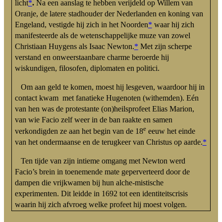
licht
*
.
Na een aanslag te hebben verijdeld op Willem van
Oranje, de latere stadhouder der Nederlanden en koning van
Engeland, vestigde hij zich in het Noorden
*
waar hij zich
manifesteerde als de wetenschappelijke muze van zowel
Christiaan Huygens als Isaac Newton.
*
Met zijn scherpe
verstand en onweerstaanbare charme beroerde hij
wiskundigen, filosofen, diplomaten en politici.
Om aan geld te komen, moest hij lesgeven, waardoor hij in
contact kwam met fanatieke Hugenoten (withemden). Eén
van hen was de protestante (on)heilsprofeet Elias Marion,
van wie Facio zelf weer in de ban raakte en samen
e
verkondigden ze aan het begin van de 18
eeuw het einde
van het ondermaanse en de terugkeer van Christus op aarde.
*
Ten tijde van zijn intieme omgang met Newton werd
Facio’s brein in toenemende mate geperverteerd door de
dampen die vrijkwamen bij hun alche-mistische
experimenten. Dit leidde in 1692 tot een identiteitscrisis
waarin hij zich afvroeg welke profeet hij moest volgen.