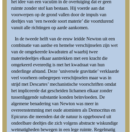
het idee van een vacuüm in de overtuiging dat er geen
ruimte zonder stof kan bestaan. Hij voerde aan dat
voorwerpen op de grond vallen door de impuls van
deeltjes van ‘een tweede soort materie’ die voortdurend
vanuit alle richtingen op aarde aankomen.
In de tweede helft van de eeuw leidde Newton uit een
combinatie van aardse en hemelse verschijnselen zijn wet
van de omgekeerde kwadraten af waarbij twee
materiedeeltjes elkaar aantrekken met een kracht die
omgekeerd evenredig is met het kwadraat van hun
onderlinge afstand. Deze ’universele gravitatie’ verklaarde
veel voorheen onbegrepen verschijnselen maar was in
strijd met Descartes’ mechanistische voorschriften omdat
het impliceerde dat gescheiden lichamen elkaar zonder
tussenliggende substantie konden beïnvloeden. De
algemene benadering van Newton was meer in
overeenstemming met oude atomisten als Democritus en
Epicurus die meenden dat de natuur is opgebouwd uit
ondeelbare deeltjes die zich volgens abstracte wiskundige
wetmatigheden bewegen in een lege ruimte. Regelmatig