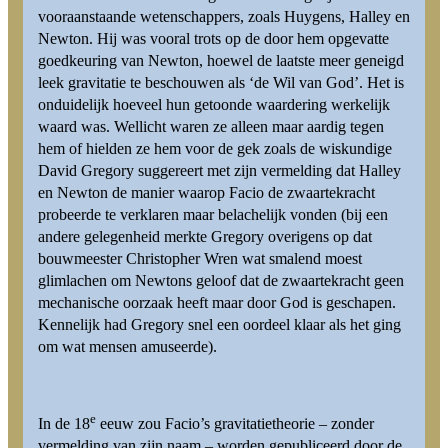
vooraanstaande wetenschappers, zoals Huygens, Halley en
Newton. Hij was vooral trots op de door hem opgevatte
goedkeuring van Newton, hoewel de laatste meer geneigd
leek gravitatie te beschouwen als ‘de Wil van God’. Het is
onduidelijk hoeveel hun getoonde waardering werkelijk
waard was. Wellicht waren ze alleen maar aardig tegen
hem of hielden ze hem voor de gek zoals de wiskundige
David Gregory suggereert met zijn vermelding dat Halley
en Newton de manier waarop Facio de zwaartekracht
probeerde te verklaren maar belachelijk vonden (bij een
andere gelegenheid merkte Gregory overigens op dat
bouwmeester Christopher Wren wat smalend moest
glimlachen om Newtons geloof dat de zwaartekracht geen
mechanische oorzaak heeft maar door God is geschapen.
Kennelijk had Gregory snel een oordeel klaar als het ging
om wat mensen amuseerde).
e
In de 18
eeuw zou Facio’s gravitatietheorie – zonder
vermelding van zijn naam – worden gepubliceerd door de