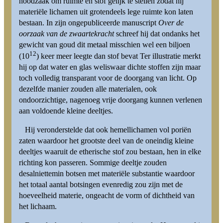
noodzaak om ruimte en stof gelijk te stellen zodat hij
materiële lichamen uit grotendeels lege ruimte kon laten
bestaan. In zijn ongepubliceerde manuscript
Over de
oorzaak van de zwaartekracht
schreef hij dat ondanks het
gewicht van goud dit metaal misschien wel een biljoen
12
(10
) keer meer leegte dan stof bevat Ter illustratie merkt
hij op dat water en glas weliswaar dichte stoffen zijn maar
toch volledig transparant voor de doorgang van licht. Op
dezelfde manier zouden alle materialen, ook
ondoorzichtige, nagenoeg vrije doorgang kunnen verlenen
aan voldoende kleine deeltjes.
Hij veronderstelde dat ook hemellichamen vol poriën
zaten waardoor het grootste deel van de oneindig kleine
deeltjes waaruit de etherische stof zou bestaan, hen in elke
richting kon passeren. Sommige deeltje zouden
desalniettemin botsen met materiële substantie waardoor
het totaal aantal botsingen evenredig zou zijn met de
hoeveelheid materie, ongeacht de vorm of dichtheid van
het lichaam.