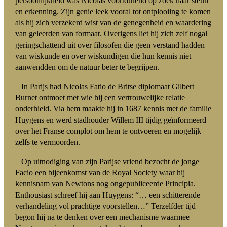
persoonlijkheid was Nicolas voortdurend op zoek naar steun
en erkenning. Zijn genie leek vooral tot ontplooiing te komen
als hij zich verzekerd wist van de genegenheid en waardering
van geleerden van formaat. Overigens liet hij zich zelf nogal
geringschattend uit over filosofen die geen verstand hadden
van wiskunde en over wiskundigen die hun kennis niet
aanwendden om de natuur beter te begrijpen.
In Parijs had Nicolas Fatio de Britse diplomaat Gilbert
Burnet ontmoet met wie hij een vertrouwelijke relatie
onderhield. Via hem maakte hij in 1687 kennis met de familie
Huygens en werd stadhouder Willem III tijdig geïnformeerd
over het Franse complot om hem te ontvoeren en mogelijk
zelfs te vermoorden.
Op uitnodiging van zijn Parijse vriend bezocht de jonge
Facio een bijeenkomst van de Royal Society waar hij
kennisnam van Newtons nog ongepubliceerde Principia.
Enthousiast schreef hij aan Huygens: “… een schitterende
verhandeling vol prachtige voorstellen…” Terzelfder tijd
begon hij na te denken over een mechanisme waarmee