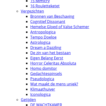
15 Mimicry
16 Rouletteketet
Vergezichten
Bronnen van Beschaving
Cognitief Dissonant
Hemelse Gloed of Valse Schemer
Antropologica
Tempo Doeloe
Astrologica
Dream a Dazzling
De zin van het bestaan
Eigen Belang Eerst
Horror Celeritas Absoluta
Homo domitor
Gedachtespinsels
Pseudologica
Wat maakt de mens uniek?
Klimaathuiver
Iconologica
Getijden
DE WACHTKAMER