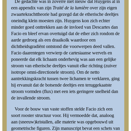
De gedachte was in zoverre niet nieuw dat Huygens al in
een appendix van zijn
Traité de la lumière
over zijn eigen
zwaartekrachttheorie had gezegd dat de etherische deeltjes
oneindig klein moesten zijn. Huygens kon zich echter
minder goed onttrekken aan de invloed van Descartes dan
Facio en bleef ervan overtuigd dat de ether zich rondom de
aarde gedroeg als een draaikolk waardoor een
dichtheidsgradiënt ontstond die voorwerpen deed vallen.
Facio daarentegen verwierp de cartesiaanse wervels en
poneerde dat elk lichaam onderhevig was aan een gelijke
stroom van etherische deeltjes vanuit elke richting (zuiver
isotrope omni-directionele stroom). Om de netto
aantrekkingskracht tussen twee lichamen te verklaren, ging
hij ervanuit dat de botsende deeltjes een teruggekaatste
stroom vormden (flux) met een iets geringere snelheid dan
de invallende stroom.
Voor de bouw van vaste stoffen stelde Facio zich een
soort rooster structuur voor. Hij vermoedde dat, analoog
aan (sneeuw)kristallen, alle materie was opgebouwd uit
geometrische figuren. Zijn manuscript bevat een schets van