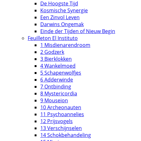
De Hoogste Tijd
Kosmische Synergie
Een Zinvol Leven
Darwins Ongemak
Einde der Tijden of Nieuw Begin
Feuilleton El Instituto
1 Misdienarendroom
2 Godzerk
3 Bierklokken
4 Wankelmoed
5 Schapenwolfjes
6 Adderwinde
7 Ontbinding
8 Mystericordia
9 Mouseion
10 Archeonauten
11 Psychoannelies
12 Prijsvogels
13 Verschijnselen
14 Schokbehandeling