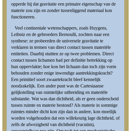
opperde hij dat gravitatie een primaire eigenschap van de
materie zou zijn en zonder tussenliggend materiaal kon
functioneren.
Veel continentale wetenschappers, zoals Huygens,
Leibniz en de gebroeders Bernoulli, zochten naar een
synthese: ze probeerden de universele gravitatie te
verklaren in termen van direct contact tussen materiële
entiteiten. Daarbij stuitten ze op twee problemen. Direct
contact tussen lichamen had per definitie betrekking op
hun oppervlakte; hoe kon het lichaam dan toch zijn vorm
behouden zonder enige inwendige aantrekkingskracht?
Een primitief soort zwaartekracht bleef kennelijk
noodzakelijk. Een ander punt was de Cartesiaanse
gelijkstelling van ruimtelijke uitbreiding en materiële
substantie. Wat was dan dichtheid, als er geen onderscheid
tussen ruimte en materie bestond? Als materie in sommige
ruimtes minder dicht kon zijn dan in andere, kon moeilijk
worden volgehouden dat een willekeurig lage dichtheid, of
zelfs de afwezigheid van dichtheid (vacuüm),
onvoorstelbaar zou zijn. Om toch tot een mechanistische