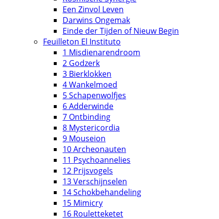
Een Zinvol Leven
Darwins Ongemak
Einde der Tijden of Nieuw Begin
Feuilleton El Instituto
1 Misdienarendroom
2 Godzerk
3 Bierklokken
4 Wankelmoed
5 Schapenwolfjes
6 Adderwinde
7 Ontbinding
8 Mystericordia
9 Mouseion
10 Archeonauten
11 Psychoannelies
12 Prijsvogels
13 Verschijnselen
14 Schokbehandeling
15 Mimicry
16 Rouletteketet