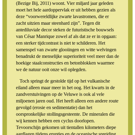
(Bezige Bij, 2011) woont. Vier miljard jaar geleden
moet het hele aardoppervlak er uit hebben gezien als
deze “voorwereldlijke zwarte lavastromen, die er
zacht uitzien maar steenhard zijn”. Tegen dit
antediluviale decor steken de futuristische bouwsels
van César Manrique zowel af als dat ze er in opgaan:
een sterker tijdcontrast is niet te schilderen. Het
samenspel van zwarte glooiingen en witte welvingen
benadrukt de menselijke superioriteit veel meer dan de
hoekige staalconstructies en betonblokken waarmee
we de natuur ooit onze wil oplegden.
Toch springt de gestolde tijd op het vulkanische
eiland alleen maar meer in het oog. Het kwarts in de
zandverstuivingen op de Veluwe is ook al vele
miljoenen jaren oud. Het heeft alleen een andere route
gevolgd (erosie en sedimentatie) dan het
oorspronkelijke stollingsgesteente. De mineralen die
wij kennen hebben een cyclus doorlopen.
Tevoorschijn gekomen uit tientallen kilometers diepe
aardlagen tijdens erupties en de oceanische spreiding