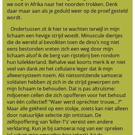
we ooit in Afrika naar het noorden trokken. Denk
daar maar aan als je geduld weer op de proef gesteld
wordt.
Ondertussen zit ik hier te wachten terwijl in mijn
lichaam een hevige strijd woedt. Minuscule diertjes
die de wereld al bevolkten toen de dino’s nog niet
eens bestonden vreten zich een weg door mijn
lichaam alsof ik de berg van rijstebrij ben rondom
hun luilekkerland. Behalve wat koorts merk ik er niet
veel van dank zei het cellulaire leger dat ik mijn
afweersysteem noem. Als nietsontziende samoerai
soldaten hebben zij zich in de strijd geworpen om
mijn lichaam te behouden. Dat is pas altruïsme:
miljoenen cellen die zich opofferen voor het behoud
van één collectief! “Waer werd oprechter trouw…?”
Maar alle gekheid op een stokje, zoiets kan niet alleen
door natuurlijke selectie zijn ontstaan. De
zelfopoffering van ‘killer-T’s’ vereist een andere
verklaring. Kun je bij samoerai nog van eer spreken