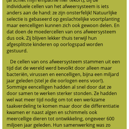
(al schiet mijn empathie hier tekort), bij de
individuele cellen van het afweersysteem is iets
anders aan de hand: ze zijn onsterfelijk! Natuurlijke
selectie is gebaseerd op geslachtelijke voortplanting
maar eencelligen kunnen zich ook gewoon delen. En
dat doen de moedercellen van ons afweersysteem
dus ook. Zij blijven lekker thuis terwijl hun
afgesplitste kinderen op oorlogspad worden
gestuurd.
De cellen van ons afweersysteem stammen uit een
tijd dat de wereld werd bevolkt door alleen maar
bacteriën, virussen en eencelligen, bijna een miljard
jaar geleden (stel je die oorlogen eens voor!).
Sommige eencelligen hadden al snel door dat ze
door samen te werken sterker stonden. Ze hadden
wel wat meer tijd nodig om tot een werkzame
taakverdeling te komen maar door die differentiatie
kwamen er naast algen en schimmels ook
meercellige dieren tot ontwikkeling, ongeveer 600
miljoen jaar geleden. Hun samenwerking was zo