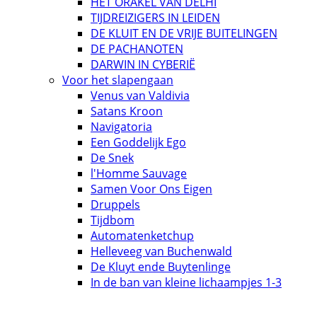
HET ORAKEL VAN DELHI
TIJDREIZIGERS IN LEIDEN
DE KLUIT EN DE VRIJE BUITELINGEN
DE PACHANOTEN
DARWIN IN CYBERIË
Voor het slapengaan
Venus van Valdivia
Satans Kroon
Navigatoria
Een Goddelijk Ego
De Snek
l'Homme Sauvage
Samen Voor Ons Eigen
Druppels
Tijdbom
Automatenketchup
Helleveeg van Buchenwald
De Kluyt ende Buytenlinge
In de ban van kleine lichaampjes 1-3