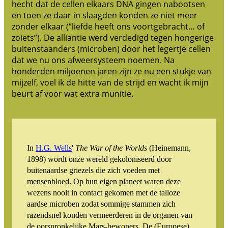
hecht dat de cellen elkaars DNA gingen nabootsen
en toen ze daar in slaagden konden ze niet meer
zonder elkaar (“liefde heeft ons voortgebracht… of
zoiets”). De alliantie werd verdedigd tegen hongerige
buitenstaanders (microben) door het legertje cellen
dat we nu ons afweersysteem noemen. Na
honderden miljoenen jaren zijn ze nu een stukje van
mijzelf, voel ik de hitte van de strijd en wacht ik mijn
beurt af voor wat extra munitie.
In
H.G. Wells
'
The War of the Worlds
(Heinemann,
1898) wordt onze wereld gekoloniseerd door
buitenaardse griezels die zich voeden met
mensenbloed. Op hun eigen planeet waren deze
wezens nooit in contact gekomen met de talloze
aardse microben zodat sommige stammen zich
razendsnel konden vermeerderen in de organen van
de oorspronkelijke Mars-bewoners. De (Europese)