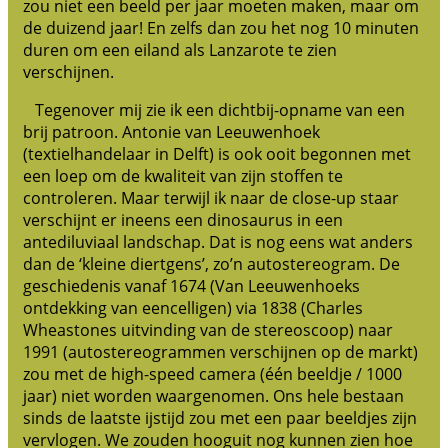
zou niet een beeld per jaar moeten maken, maar om
de duizend jaar! En zelfs dan zou het nog 10 minuten
duren om een eiland als Lanzarote te zien
verschijnen.
Tegenover mij zie ik een dichtbij-opname van een
brij patroon. Antonie van Leeuwenhoek
(textielhandelaar in Delft) is ook ooit begonnen met
een loep om de kwaliteit van zijn stoffen te
controleren. Maar terwijl ik naar de close-up staar
verschijnt er ineens een dinosaurus in een
antediluviaal landschap. Dat is nog eens wat anders
dan de ‘kleine diertgens’, zo’n autostereogram. De
geschiedenis vanaf 1674 (Van Leeuwenhoeks
ontdekking van eencelligen) via 1838 (Charles
Wheastones uitvinding van de stereoscoop) naar
1991 (autostereogrammen verschijnen op de markt)
zou met de high-speed camera (één beeldje / 1000
jaar) niet worden waargenomen. Ons hele bestaan
sinds de laatste ijstijd zou met een paar beeldjes zijn
vervlogen. We zouden hooguit nog kunnen zien hoe