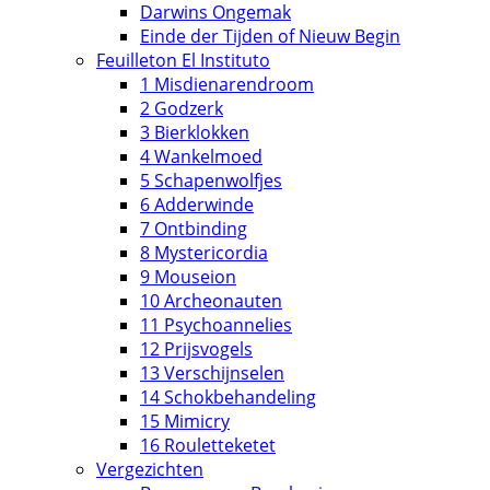
Darwins Ongemak
Einde der Tijden of Nieuw Begin
Feuilleton El Instituto
1 Misdienarendroom
2 Godzerk
3 Bierklokken
4 Wankelmoed
5 Schapenwolfjes
6 Adderwinde
7 Ontbinding
8 Mystericordia
9 Mouseion
10 Archeonauten
11 Psychoannelies
12 Prijsvogels
13 Verschijnselen
14 Schokbehandeling
15 Mimicry
16 Rouletteketet
Vergezichten