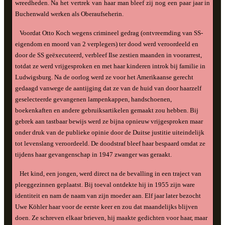
wreedheden. Na het vertrek van haar man bleef zij nog een paar jaar in
Buchenwald werken als Oberaufseherin.
Voordat Otto Koch wegens crimineel gedrag (ontvreemding van SS-
eigendom en moord van 2 verplegers) ter dood werd veroordeeld en
door de SS geëxecuteerd, verbleef Ilse zestien maanden in voorarrest,
totdat ze werd vrijgesproken en met haar kinderen introk bij familie in
Ludwigsburg. Na de oorlog werd ze voor het Amerikaanse gerecht
gedaagd vanwege de aantijging dat ze van de huid van door haarzelf
geselecteerde gevangenen lampenkappen, handschoenen,
boekenkaften en andere gebruiksartikelen gemaakt zou hebben. Bij
gebrek aan tastbaar bewijs werd ze bijna opnieuw vrijgesproken maar
onder druk van de publieke opinie door de Duitse justitie uiteindelijk
tot levenslang veroordeeld. De doodstraf bleef haar bespaard omdat ze
tijdens haar gevangenschap in 1947 zwanger was geraakt.
Het kind, een jongen, werd direct na de bevalling in een traject van
pleeggezinnen geplaatst. Bij toeval ontdekte hij in 1955 zijn ware
identiteit en nam de naam van zijn moeder aan. Elf jaar later bezocht
Uwe Köhler haar voor de eerste keer en zou dat maandelijks blijven
doen. Ze schreven elkaar brieven, hij maakte gedichten voor haar, maar