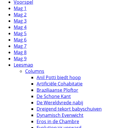
Voorspel
Mag 1
Mag 2
Mag 3
Mag 4
Mag 5
Mag 6
Mag 7
Mag 8
Mag 9
Leesmap
Columns
Anil Potti biedt hoop
Artificiële Cohabitatie
Braziliaanse Ploftor
De Schone Kant
De Wereldvrede nabij
Dreigend tekort babyschuiven
Dynamisch Evenwicht
Eros in de Chambre
Evolutionair verward