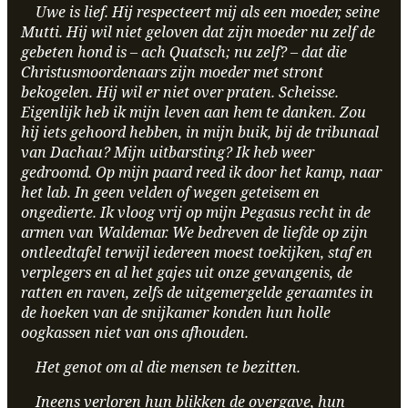
Uwe is lief. Hij respecteert mij als een moeder, seine
Mutti. Hij wil niet geloven dat zijn moeder nu zelf de
gebeten hond is – ach Quatsch; nu zelf? – dat die
Christusmoordenaars zijn moeder met stront
bekogelen. Hij wil er niet over praten. Scheisse.
Eigenlijk heb ik mijn leven aan hem te danken. Zou
hij iets gehoord hebben, in mijn buik, bij de tribunaal
van Dachau? Mijn uitbarsting? Ik heb weer
gedroomd. Op mijn paard reed ik door het kamp, naar
het lab. In geen velden of wegen geteisem en
ongedierte. Ik vloog vrij op mijn Pegasus recht in de
armen van Waldemar. We bedreven de liefde op zijn
ontleedtafel terwijl iedereen moest toekijken, staf en
verplegers en al het gajes uit onze gevangenis, de
ratten en raven, zelfs de uitgemergelde geraamtes in
de hoeken van de snijkamer konden hun holle
oogkassen niet van ons afhouden.
Het genot om al die mensen te bezitten.
Ineens verloren hun blikken de overgave, hun