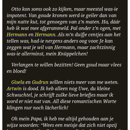
Otto kon soms ook zo kijken, maar meestal was-ie
impotent. Van goude kronen werd-ie geiler dan van
mijn natte kut, tot genoegen van z’n maten. Ha, dáár
heb ik wat mee afgerammeld. Pal onder z’n ogen, met
Hermann
en
Hermann
. Als m’n duifje centjes aan het
tellen was, had-ie nergens anders oog voor. Je kan
zeggen wat je wil van Hermann, maar zachtzinnig
was-ie allerminst, mein Knüppelchen!
Verlangen te willen bezitten! Geen goud maar vlees
en bloed!
Gisela
en
Gudrun
willen niets meer van me weten.
Artwin
is dood. Ik heb alleen nog Uwe, du kleine
Schwuchtel, je schrijft zulke lieve briefjes maar ik
word er niet nat van. All diese romantischen Worte
klingen nur noch lächerlich!
Oh mein Papa, ik heb me altijd gehouden aan je
wijze woorden: “Wees een meisje dat zich niet opzij