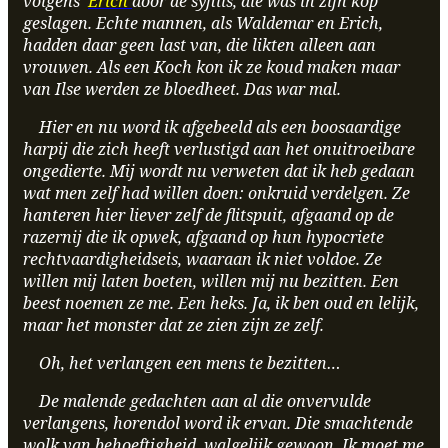
volgens
Erich
door de syfilis, die was in zijn kop
geslagen. Echte mannen, als Waldemar en Erich,
hadden daar geen last van, die likten alleen aan
vrouwen. Als een Koch kon ik ze koud maken maar
van Ilse werden ze bloedheet. Das war mal.
Hier en nu word ik afgebeeld als een boosaardige
harpij die zich heeft verlustigd aan het onuitroeibare
ongedierte. Mij wordt nu verweten dat ik heb gedaan
wat men zelf had willen doen: onkruid verdelgen. Ze
hanteren hier liever zelf de flitspuit, afgaand op de
razernij die ik opwek, afgaand op hun hypocriete
rechtvaardigheidseis, waaraan ik niet voldoe. Ze
willen mij laten boeten, willen mij nu bezitten. Een
beest noemen ze me. Een heks. Ja, ik ben oud en lelijk,
maar het monster dat ze zien zijn ze zelf.
Oh, het verlangen een mens te bezitten…
De malende gedachten aan al die onvervulde
verlangens, horendol word ik ervan. Die smachtende
wolk van behoeftigheid, walgelijk gewoon. Ik moet me