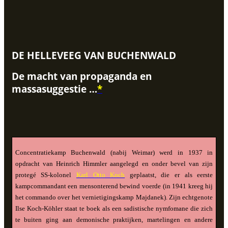
DE HELLEVEEG VAN BUCHENWALD
De macht van propaganda en
massasuggestie …
*
Concentratiekamp Buchenwald (nabij Weimar) werd in 1937 in
opdracht van Heinrich Himmler aangelegd en onder bevel van zijn
protegé SS-kolonel
Karl Otto Koch
geplaatst, die er als eerste
kampcommandant een mensonterend bewind voerde (in 1941 kreeg hij
het commando over het vernietigingskamp Majdanek). Zijn echtgenote
Ilse Koch-Köhler staat te boek als een sadistische nymfomane die zich
te buiten ging aan demonische praktijken, martelingen en andere