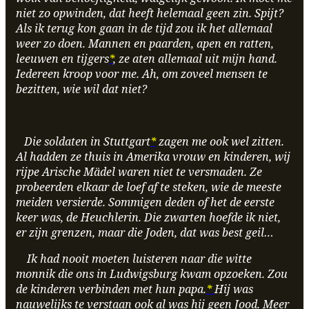
niet zo opwinden, dat heeft helemaal geen zin. Spijt?
Als ik terug kon gaan in de tijd zou ik het allemaal
weer zo doen. Mannen en paarden, apen en ratten,
leeuwen en tijgers
*
, ze aten allemaal uit mijn hand.
Iedereen kroop voor me. Ah, om zoveel mensen te
bezitten, wie wil dat niet?
Die soldaten in Stuttgart
*
zagen me ook wel zitten.
Al hadden ze thuis in Amerika vrouw en kinderen, wij
rijpe Arische Mädel waren niet te versmaden. Ze
probeerden elkaar de loef af te steken, wie de meeste
meiden versierde. Sommigen deden of het de eerste
keer was, de Heuchlerin. Die zwarten hoefde ik niet,
er zijn grenzen, maar die Joden, dat was best geil…
Ik had nooit moeten luisteren naar die witte
monnik die ons in Ludwigsburg kwam opzoeken. Zou
de kinderen verbinden met hun papa.
*
Hij was
nauwelijks te verstaan ook al was hij geen Jood. Meer