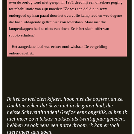
over de oorlog werd niet gerept. In 1971 deed hij een onzekere poging
tot rehabilitatie van zijn moeder: “Ze was een del die in sexy
ondergoed op haar paard door het overvolle kamp reed en wee degene
die haar uitdagende geflirt niet kon weerstaan. Maar met die
lampenkappen had ze niets van doen. Ze is het slachtoffer van
spookverhalen.”
Het aangedane leed was echter onuitwisbaar. De vergelding
onherroepelijk.
Ik heb ze wel zien kijken, hoor, met die oogjes van ze.
Dachten zeker dat ik ze niet in de gaten had, die
heisse Schweinhunden! Geef ze eens ongelijk, al ben ik
niet meer zo’n lekker mokkel als twintig jaar geleden,
hebben ze ook eens een natte droom, ‘k kan er toch
niets meer aan doen.