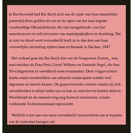
In Buchenwald had Ilse Koch zich aan de zijde van haar mannelijke
partner(s) doen gelden als een in de ogen van het nazi-regime
voorbeeldige Oberaufseherin, die niet terugdeinsde voor het
aanschouwen en zelf uitvoeren van martelpraktijken en doodslag. Dat
ze niet ter dood werd veroordeeld heeft ze te dan-ken aan haar
vrouwelijke uitstraling tijdens haar rechtszaak in Dachau, 1947.
Het verhaal gaat dat Ilse Koch één van de Gorgoonse Zusters
*
was,
nazi-meiden als Erna Petri, Liesel Wilhaus en Gertrude Segel, die hun
SS-echtgenoten in wreedheid soms evenaarden. Deze vrijgevochten
furiën waren toonbeelden van seksuele emancipatie zonder veel
algemene en morele kennis. De geperverteerde context waarin zij zich
ontwikkelden is altijd onder ons en kan zo weer boven komen drijven.
Wereldwijd zit de samenleving nog bomvol testosteron, zonder
voldoende X-chromosomaal tegenwicht.
Wellicht is het aan een meer ontwikkeld vrouwenbrein om te bepalen
wat de toekomst brengen zal.