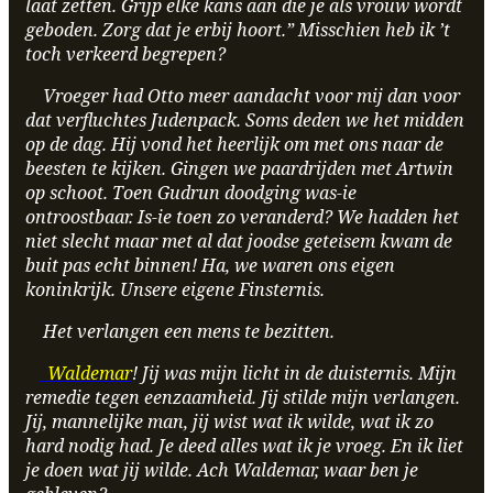
laat zetten. Grijp elke kans aan die je als vrouw wordt
geboden. Zorg dat je erbij hoort.” Misschien heb ik ’t
toch verkeerd begrepen?
Vroeger had Otto meer aandacht voor mij dan voor
dat verfluchtes Judenpack. Soms deden we het midden
op de dag. Hij vond het heerlijk om met ons naar de
beesten te kijken. Gingen we paardrijden met Artwin
op schoot. Toen Gudrun doodging was-ie
ontroostbaar. Is-ie toen zo veranderd? We hadden het
niet slecht maar met al dat joodse geteisem kwam de
buit pas echt binnen! Ha, we waren ons eigen
koninkrijk. Unsere eigene Finsternis.
Het verlangen een mens te bezitten.
Waldemar
! Jij was mijn licht in de duisternis. Mijn
remedie tegen eenzaamheid. Jij stilde mijn verlangen.
Jij, mannelijke man, jij wist wat ik wilde, wat ik zo
hard nodig had. Je deed alles wat ik je vroeg. En ik liet
je doen wat jij wilde. Ach Waldemar, waar ben je