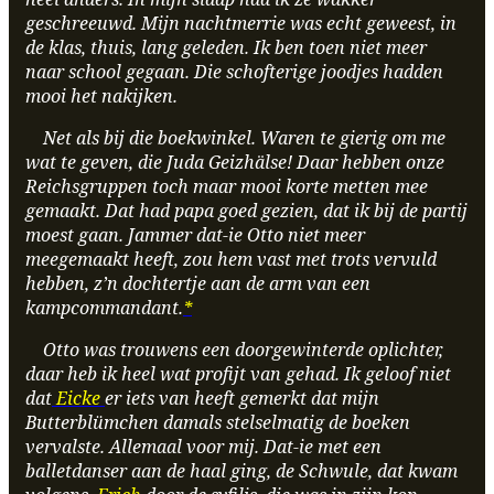
geschreeuwd. Mijn nachtmerrie was echt geweest, in
de klas, thuis, lang geleden. Ik ben toen niet meer
naar school gegaan. Die schofterige joodjes hadden
mooi het nakijken.
Net als bij die boekwinkel. Waren te gierig om me
wat te geven, die Juda Geizhälse! Daar hebben onze
Reichsgruppen toch maar mooi korte metten mee
gemaakt. Dat had papa goed gezien, dat ik bij de partij
moest gaan. Jammer dat-ie Otto niet meer
meegemaakt heeft, zou hem vast met trots vervuld
hebben, z’n dochtertje aan de arm van een
kampcommandant.
*
Otto was trouwens een doorgewinterde oplichter,
daar heb ik heel wat profijt van gehad. Ik geloof niet
dat
Eicke
er iets van heeft gemerkt dat mijn
Butterblümchen damals stelselmatig de boeken
vervalste. Allemaal voor mij. Dat-ie met een
balletdanser aan de haal ging, de Schwule, dat kwam