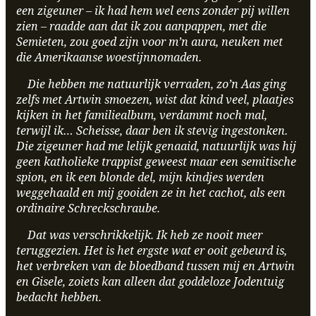
een zigeuner – ik had hem wel eens zonder pij willen
zien – raadde aan dat ik zou aanpappen, met die
Semieten, zou goed zijn voor m’n aura, neuken met
die Amerikaanse woestijnnomaden.
Die hebben me natuurlijk verraden, zo’n Aas ging
zelfs met Artwin smoezen, wist dat kind veel, plaatjes
kijken in het familiealbum, verdammt noch mal,
terwijl ik… Scheisse, daar ben ik stevig ingestonken.
Die zigeuner had me lelijk genaaid, natuurlijk was hij
geen katholieke trappist geweest maar een semitische
spion, en ik een blonde del, mijn kindjes werden
weggehaald en mij gooiden ze in het cachot, als een
ordinaire Schreckschraube.
Dat was verschrikkelijk. Ik heb ze nooit meer
teruggezien. Het is het ergste wat er ooit gebeurd is,
het verbreken van de bloedband tussen mij en Artwin
en Gisele, zoiets kan alleen dat goddeloze Jodentuig
bedacht hebben.