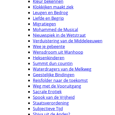
Kleur bekennen
Klokkijken maakt ziek
Leugen en Bedrog
Liefde en Begrip
Migratiegen
Mohammed de Musical
Nieuwspiek in de Wetstraat
Verduistering van de Middeleeuwen
Wee je gebeente
Wensdroom uit Wanhoop
Heksenkinderen
Summit dun countin
Waterdragers van de Melkweg
Geestelijke Bindingen
Reisfolder naar de toekomst
Weg met de Vooruitgang
Sacrale Erotiek
Spook van de Vrijheid
Staatsverordening
Subjectieve Tijd
Shiva uit de Andes?