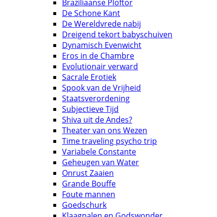
Braziliaanse Ploftor
De Schone Kant
De Wereldvrede nabij
Dreigend tekort babyschuiven
Dynamisch Evenwicht
Eros in de Chambre
Evolutionair verward
Sacrale Erotiek
Spook van de Vrijheid
Staatsverordening
Subjectieve Tijd
Shiva uit de Andes?
Theater van ons Wezen
Time traveling psycho trip
Variabele Constante
Geheugen van Water
Onrust Zaaien
Grande Bouffe
Foute mannen
Goedschurk
Klaagpalen en Godswonder