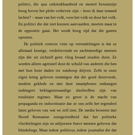
politici, die qua onkreukbaarheid en moreel bewustzijn
hoog boven het plebs verheven zijn – hoor ik daar iemand
lachen? – maar van het volk, voor het volk en door het volk.
En politici die dat niet kunnen aanvaarden, moeten maar in
de oppositie gaan. Het wordt hoog tijd dat die gasten
oprotten.
De politiek correcte visie op vreemdelingen is dat ze
allemaal keurige, vredelievende en zachtmoedige mensen
zijn die uit zichzelf geen vlieg kwaad zouden doen. Ze
worden alleen agressief door de schuld van anderen die hen
met hun boze daden tot wanhoop drijven. Zelfs in onze
eigen kring geloven sommigen dat die goed doorvoede,
modern geklede en met dure smartphones omhangen
indringers beklagenswaardige slachtoffers zijn van
totalitaire regimes. Maar zo groot is de macht van
propaganda en indoctrinatie dat ze ons zelfs het tegendeel
laten geloven van wat we zelf zien. De media beweren met
Noord Koreaanse eensgezindheid dat het politieke
vluchtelingen zijn en miljoenen brave mensen geloven dat
blindelings. Maar iedere politicus, iedere journalist die dat