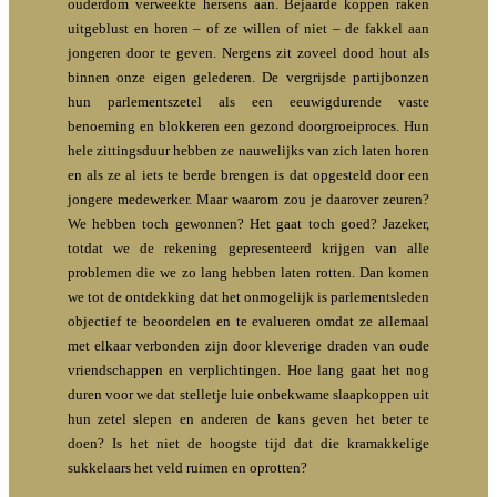
ouderdom verweekte hersens aan. Bejaarde koppen raken
uitgeblust en horen – of ze willen of niet – de fakkel aan
jongeren door te geven. Nergens zit zoveel dood hout als
binnen onze eigen gelederen. De vergrijsde partijbonzen
hun parlementszetel als een eeuwigdurende vaste
benoeming en blokkeren een gezond doorgroeiproces. Hun
hele zittingsduur hebben ze nauwelijks van zich laten horen
en als ze al iets te berde brengen is dat opgesteld door een
jongere medewerker. Maar waarom zou je daarover zeuren?
We hebben toch gewonnen? Het gaat toch goed? Jazeker,
totdat we de rekening gepresenteerd krijgen van alle
problemen die we zo lang hebben laten rotten. Dan komen
we tot de ontdekking dat het onmogelijk is parlementsleden
objectief te beoordelen en te evalueren omdat ze allemaal
met elkaar verbonden zijn door kleverige draden van oude
vriendschappen en verplichtingen. Hoe lang gaat het nog
duren voor we dat stelletje luie onbekwame slaapkoppen uit
hun zetel slepen en anderen de kans geven het beter te
doen? Is het niet de hoogste tijd dat die kramakkelige
sukkelaars het veld ruimen en oprotten?