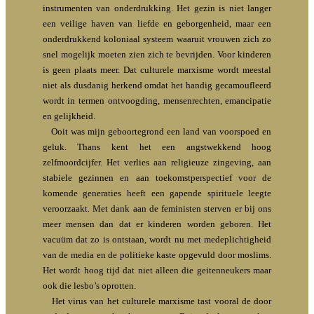
instrumenten van onderdrukking. Het gezin is niet langer
een veilige haven van liefde en geborgenheid, maar een
onderdrukkend koloniaal systeem waaruit vrouwen zich zo
snel mogelijk moeten zien zich te bevrijden. Voor kinderen
is geen plaats meer. Dat culturele marxisme wordt meestal
niet als dusdanig herkend omdat het handig gecamoufleerd
wordt in termen ontvoogding, mensenrechten, emancipatie
en gelijkheid.
Ooit was mijn geboortegrond een land van voorspoed en
geluk. Thans kent het een angstwekkend hoog
zelfmoordcijfer. Het verlies aan religieuze zingeving, aan
stabiele gezinnen en aan toekomstperspectief voor de
komende generaties heeft een gapende spirituele leegte
veroorzaakt. Met dank aan de feministen sterven er bij ons
meer mensen dan dat er kinderen worden geboren. Het
vacuüm dat zo is ontstaan, wordt nu met medeplichtigheid
van de media en de politieke kaste opgevuld door moslims.
Het wordt hoog tijd dat niet alleen die geitenneukers maar
ook die lesbo’s oprotten.
Het virus van het culturele marxisme tast vooral de door