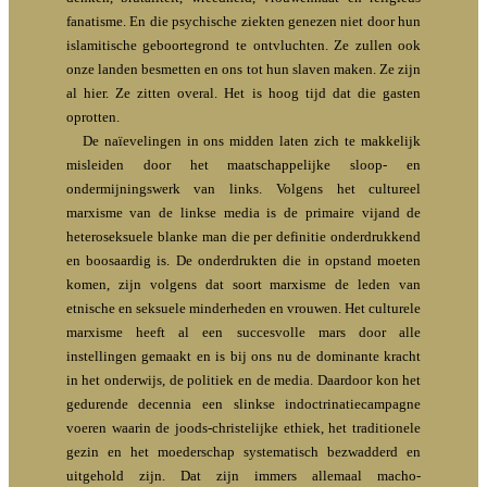
fanatisme. En die psychische ziekten genezen niet door hun
islamitische geboortegrond te ontvluchten. Ze zullen ook
onze landen besmetten en ons tot hun slaven maken. Ze zijn
al hier. Ze zitten overal. Het is hoog tijd dat die gasten
oprotten.
De naïevelingen in ons midden laten zich te makkelijk
misleiden door het maatschappelijke sloop- en
ondermijningswerk van links. Volgens het cultureel
marxisme van de linkse media is de primaire vijand de
heteroseksuele blanke man die per definitie onderdrukkend
en boosaardig is. De onderdrukten die in opstand moeten
komen, zijn volgens dat soort marxisme de leden van
etnische en seksuele minderheden en vrouwen. Het culturele
marxisme heeft al een succesvolle mars door alle
instellingen gemaakt en is bij ons nu de dominante kracht
in het onderwijs, de politiek en de media. Daardoor kon het
gedurende decennia een slinkse indoctrinatiecampagne
voeren waarin de joods-christelijke ethiek, het traditionele
gezin en het moederschap systematisch bezwadderd en
uitgehold zijn. Dat zijn immers allemaal macho-