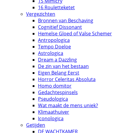
15 Mimicry
16 Rouletteketet
Vergezichten
Bronnen van Beschaving
Cognitief Dissonant
Hemelse Gloed of Valse Schemer
Antropologica
Tempo Doeloe
Astrologica
Dream a Dazzling
De zin van het bestaan
Eigen Belang Eerst
Horror Celeritas Absoluta
Homo domitor
Gedachtespinsels
Pseudologica
Wat maakt de mens uniek?
Klimaathuiver
Iconologica
Getijden
DE WACHTKAMER