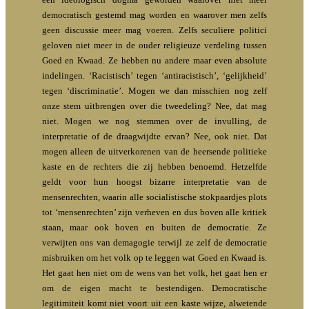
democratisch gestemd mag worden en waarover men zelfs
geen discussie meer mag voeren. Zelfs seculiere politici
geloven niet meer in de ouder religieuze verdeling tussen
Goed en Kwaad. Ze hebben nu andere maar even absolute
indelingen. ‘Racistisch’ tegen ‘antiracistisch’, ‘gelijkheid’
tegen ‘discriminatie’. Mogen we dan misschien nog zelf
onze stem uitbrengen over die tweedeling? Nee, dat mag
niet. Mogen we nog stemmen over de invulling, de
interpretatie of de draagwijdte ervan? Nee, ook niet. Dat
mogen alleen de uitverkorenen van de heersende politieke
kaste en de rechters die zij hebben benoemd. Hetzelfde
geldt voor hun hoogst bizarre interpretatie van de
mensenrechten, waarin alle socialistische stokpaardjes plots
tot ‘mensenrechten’ zijn verheven en dus boven alle kritiek
staan, maar ook boven en buiten de democratie. Ze
verwijten ons van demagogie terwijl ze zelf de democratie
misbruiken om het volk op te leggen wat Goed en Kwaad is.
Het gaat hen niet om de wens van het volk, het gaat hen er
om de eigen macht te bestendigen. Democratische
legitimiteit komt niet voort uit een kaste wijze, alwetende