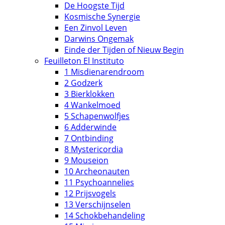
De Hoogste Tijd
Kosmische Synergie
Een Zinvol Leven
Darwins Ongemak
Einde der Tijden of Nieuw Begin
Feuilleton El Instituto
1 Misdienarendroom
2 Godzerk
3 Bierklokken
4 Wankelmoed
5 Schapenwolfjes
6 Adderwinde
7 Ontbinding
8 Mystericordia
9 Mouseion
10 Archeonauten
11 Psychoannelies
12 Prijsvogels
13 Verschijnselen
14 Schokbehandeling