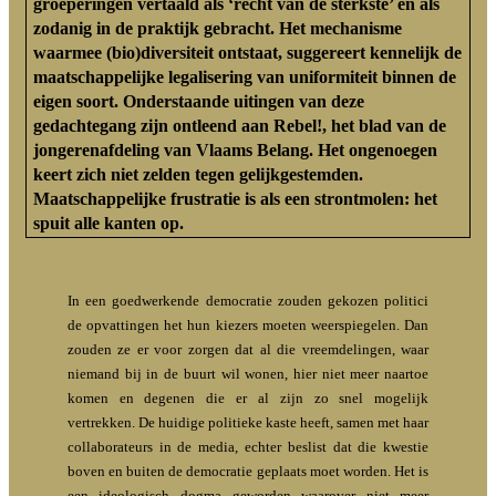
groeperingen vertaald als ‘recht van de sterkste’ en als
zodanig in de praktijk gebracht. Het mechanisme
waarmee (bio)diversiteit ontstaat, suggereert kennelijk de
maatschappelijke legalisering van uniformiteit binnen de
eigen soort. Onderstaande uitingen van deze
gedachtegang zijn ontleend aan Rebel!, het blad van de
jongerenafdeling van Vlaams Belang. Het ongenoegen
keert zich niet zelden tegen gelijkgestemden.
Maatschappelijke frustratie is als een strontmolen: het
spuit alle kanten op.
In een goedwerkende democratie zouden gekozen politici
de opvattingen het hun kiezers moeten weerspiegelen. Dan
zouden ze er voor zorgen dat al die vreemdelingen, waar
niemand bij in de buurt wil wonen, hier niet meer naartoe
komen en degenen die er al zijn zo snel mogelijk
vertrekken. De huidige politieke kaste heeft, samen met haar
collaborateurs in de media, echter beslist dat die kwestie
boven en buiten de democratie geplaats moet worden. Het is
een ideologisch dogma geworden waarover niet meer