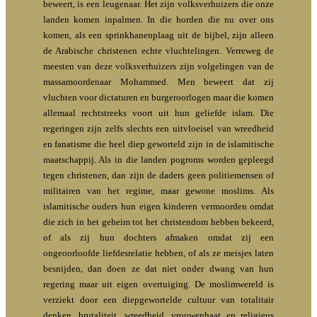
beweert, is een leugenaar. Het zijn volksverhuizers die onze
landen komen inpalmen. In die horden die nu over ons
komen, als een sprinkhanenplaag uit de bijbel, zijn alleen
de Arabische christenen echte vluchtelingen. Verreweg de
meesten van deze volksverhuizers zijn volgelingen van de
massamoordenaar Mohammed. Men beweert dat zij
vluchten voor dictaturen en burgeroorlogen maar die komen
allemaal rechtstreeks voort uit hun geliefde islam. Die
regeringen zijn zelfs slechts een uitvloeisel van wreedheid
en fanatisme die heel diep geworteld zijn in de islamitische
maatschappij. Als in die landen pogroms worden gepleegd
tegen christenen, dan zijn de daders geen politiemensen of
militairen van het regime, maar gewone moslims. Als
islamitische ouders hun eigen kinderen vermoorden omdat
die zich in het geheim tot het christendom hebben bekeerd,
of als zij hun dochters afmaken omdat zij een
ongeoorloofde liefdesrelatie hebben, of als ze meisjes laten
besnijden, dan doen ze dat niet onder dwang van hun
regering maar uit eigen overtuiging. De moslimwereld is
verziekt door een diepgewortelde cultuur van totalitair
denken, brutaliteit, wreedheid, vrouwenhaat en religieus